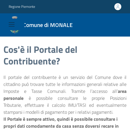
Regione Piemonte
Comune di MONALE
Cos'è il Portale del
Contribuente?
Il portale del contribuente è un servizio del Comune dove il
cittadino può trovare tutte le informazioni generali relative alle
Imposte e Tasse Comunali. Tramite l’accesso all’
area
personale
è possibile consultare le proprie Posizioni
Tributarie,
effettuare il calcolo IMU/TASI
ed eventualmente
stamparsi i modelli di pagamento per i relativi pagamenti.
Il Portale è sempre attivo, quindi è possibile consultare i
propri dati comodamente da casa senza doversi recare in